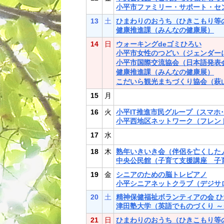
小平市ファミリー・サポート・セ
13
土
ひまわりのおうち（ひきこもり等
健康推進課（みんなの健康展）
14
日
ウォーキングdeゴミひろい
小平市女性のつどい（ジェンダー
小平市国際交流協会（日本語発表会
健康推進課（みんなの健康展）
こだいら観光まちづくり協会（萩山
15
月
16
火
小平IT推進市民グループ（スマホ
小平西地区ネットワーク（フレン
17
水
18
木
熟年いきいき会（伴侶を亡くした
中央公民館（子育て支援講座 子
19
金
シニアのための脳トレピアノ
小平シニアネットクラブ（デジサロ
20
土
精神保健福祉ボランティアの会 
津田塾大学（英語でものづくり 
21
日
ひまわりのおうち（ひきこもり等