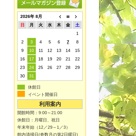
2026年 8月
日
月
火
水
木
金
土
1
2
3
4
5
6
7
8
9
10
11
12
13
14
15
16
17
18
19
20
21
22
23
24
25
26
27
28
29
30
31
休館日
イベント開催日
利用案内
開館時間：9:00～21:00
休館日：月曜日、祝日
年末年始（12／29～1／3）
館内清掃日(奇数月の第2日曜日)