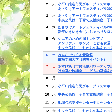
2
火
小平IT推進市民グループ（スマホ
あさやけアートフェスティバル202
3
水
あさやけアートフェスティバル202
中央公民館（子育て支援講座 子
4
木
あさやけアートフェスティバル202
熟年いきいき会（おしゃべりサロ
5
金
シニアのための脳トレピアノ
アンファン・ボンヌ（こども食堂 
中央公民館（これからの私をもっ
6
土
みんなでつくる音楽祭
白梅学園大学（防災イベント）
7
日
あすぴあ（市民活動パワーアップ
社会福祉協議会（こどもの発達を
8
月
9
火
小平IT推進市民グループ（スマホ
10
水
中央公民館（子育て支援講座 子
11
木
地域包括支援センター中央センタ
12
金
中央公民館（これからの私をもっ