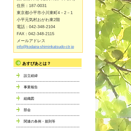
住所：187-0031
東京都小平市小川東町4－2－1
小平元気村おがわ東2階
電話：042-348-2104
FAX：042-348-2115
メールアドレス
info@kodaira-shiminkatsudo-ctr.jp
あすぴあとは？
設立経緯
事業報告
組織図
部会
関連の条例・規則等