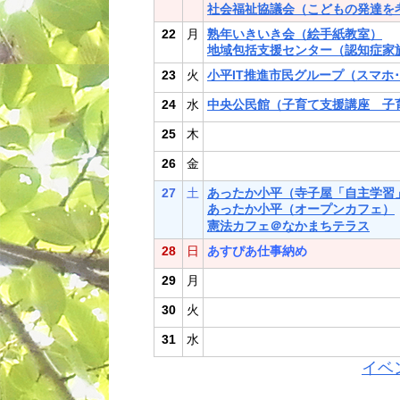
社会福祉協議会（こどもの発達を
22
月
熟年いきいき会（絵手紙教室）
地域包括支援センター（認知症家
23
火
小平IT推進市民グループ（スマホ
24
水
中央公民館（子育て支援講座 子
25
木
26
金
27
土
あったか小平（寺子屋「自主学習
あったか小平（オープンカフェ）
憲法カフェ＠なかまちテラス
28
日
あすぴあ仕事納め
29
月
30
火
31
水
イベ