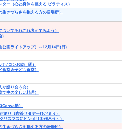
ンター（心と身体を整える ピラティス）
の生きづらさを抱える方の居場所）
についてあれこれ考えてみよう）
)
公園ライトアップ）～12月14日(日)
･パソコンお助け隊）
ド食堂＆子ども食堂）
人が語り合う会）
育て中の楽しい料理）
Canva塾）
ひだまり（喫茶サタデーひだまり）
～クリスマスにヒンメリを作ろう～）
の生きづらさを抱える方の居場所）