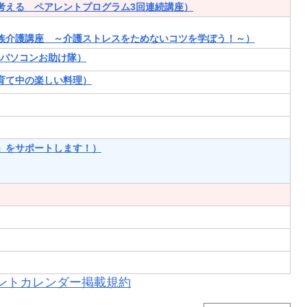
考える ペアレントプログラム3回連続講座）
族介護講座 ～介護ストレスをためないコツを学ぼう！～）
･パソコンお助け隊）
育て中の楽しい料理）
」をサポートします！）
ントカレンダー掲載規約