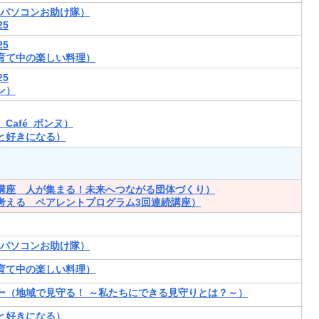
･パソコンお助け隊）
5
5
育て中の楽しい料理）
5
ン）
Café ボンヌ）
と好きになる）
講座 人が集まる！未来へつながる団体づくり）
考える ペアレントプログラム3回連続講座）
･パソコンお助け隊）
育て中の楽しい料理）
ー（地域で見守る！ ～私たちにできる見守りとは？～）
と好きになる）