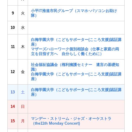
小平IT推進市民グループ（スマホ･パソコンお助け
9
火
隊）
10
水
白梅学園大学（こどもサポーター(こころ支援)認証講
座）
11
木
マザーズハローワーク個別相談会（仕事と家庭の両
立を目指す方へ 自分らしく働くために）
社会福祉協議会（権利擁護セミナー 遺言の基礎知
識）
12
金
白梅学園大学（こどもサポーター(こころ支援)認証講
座）
白梅学園大学（こどもサポーター(こころ支援)認証講
13
土
座）
14
日
マンデー・ストリーム・ジャズ・オーケストラ
15
月
（the11th Monday Concert)