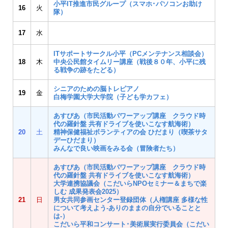
小平IT推進市民グループ（スマホ･パソコンお助け
16
火
隊）
17
水
ITサポートサークル小平（PCメンテナンス相談会）
18
木
中央公民館タイムリー講座（戦後８０年、小平に残
る戦争の跡をたどる）
シニアのための脳トレピアノ
19
金
白梅学園大学大学院（子ども学カフェ）
あすぴあ（市民活動パワーアップ講座 クラウド時
代の羅針盤 共有ドライブを使いこなす航海術）
20
土
精神保健福祉ボランティアの会 ひだまり（喫茶サタ
デーひだまり）
みんなで良い映画をみる会（冒険者たち）
あすぴあ（市民活動パワーアップ講座 クラウド時
代の羅針盤 共有ドライブを使いこなす航海術）
大学連携協議会（こだいらNPOセミナー＆まちで楽
しむ 成果発表会2025）
21
日
男女共同参画センター登録団体（人権講座 多様な性
について考えよう-ありのままの自分でいることと
は-）
こだいら平和コンサート･美術展実行委員会（こだい