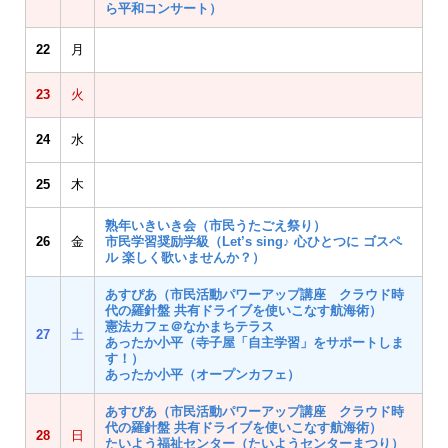
ら平和コンサート）
22
月
23
火
24
水
25
木
熟年いきいき会（市民うたごえ祭り）
26
金
市民学習奨励学級（Let’s sing♪ 心ひとつに ゴスペ
ル 楽しく歌いませんか？）
あすぴあ（市民活動パワーアップ講座 クラウド時
代の羅針盤 共有ドライブを使いこなす航海術）
憲法カフェ＠なかまちテラス
27
土
あったか小平（寺子屋「自主学習」をサポートしま
す！）
あったか小平（オープンカフェ）
あすぴあ（市民活動パワーアップ講座 クラウド時
代の羅針盤 共有ドライブを使いこなす航海術）
28
日
たいよう福祉センター（たいようセンターまつり）