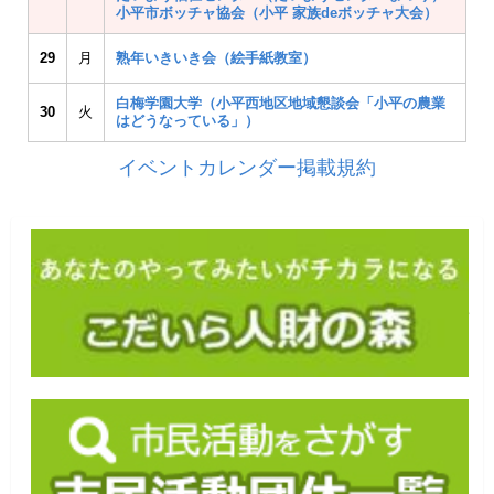
小平市ボッチャ協会（小平 家族deボッチャ大会）
29
月
熟年いきいき会（絵手紙教室）
白梅学園大学（小平西地区地域懇談会「小平の農業
30
火
はどうなっている」）
イベントカレンダー掲載規約