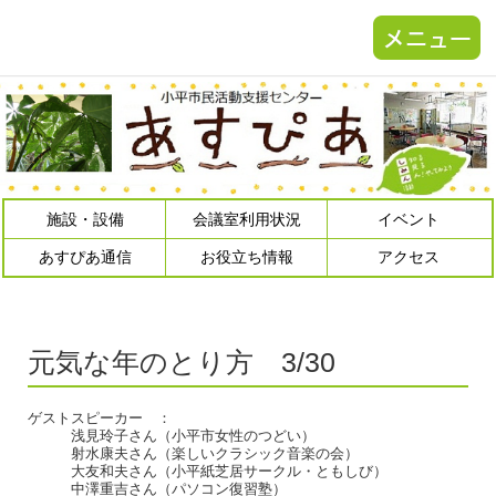
施設・設備
会議室利用状況
イベント
あすぴあ通信
お役立ち情報
アクセス
元気な年のとり方 3/30
ゲストスピーカー ：
浅見玲子さん（小平市女性のつどい）
射水康夫さん（楽しいクラシック音楽の会）
大友和夫さん（小平紙芝居サークル・ともしび）
中澤重吉さん（パソコン復習塾）