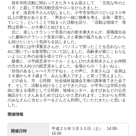
長年市民活動に関わってきた方々をお迎えして、「元気な年のと
り方」と題して市民活動交流サロンをひらきました。
まず、浅見玲子さんが話しました。小平市女性のつどいは３０年
以上の歴史があります。「男女が一緒に物事を考え、企画・運営し
ていこう」ということで始まった活動を語り、「活動は地域で 視
野は世界へ」が大事だと結びました。
次に、楽しいクラシック音楽の会の射水康夫さんが、退職後出会
った趣味のクラシック音楽の楽しさと家族の協力もあってこれから
も続けたいという気持ちを話しました。
３番目には中澤重吉さんが、パソコンで習ったことを忘れないた
めに開いている復習塾について話しました。高齢者が家にこもらな
いようにと外の会場を借りて行っているということでした。
最後に、小平紙芝居サークル・ともしびの大友和夫さんとお仲間
の方が大人向けの紙芝居をしました。会場からの「うまいねェ」
「自信のあるしゃべり方ですねェ」との声に、大友さんは「会員は
２８歳から８３歳まで。みんな素人ですよ」と笑って答えました。
どの会も、市、公民館、社会福祉協議会主催の講座後できた会で
す。そして、活動を続けることができたのは、小平市には市民が自
由に使える場所として公民館、地域センター、あすぴあなどの公共
施設がたくさんあるためではないかと思われます。これからも市民
のみなさんに当センターをどんどん利用していただきたいと思いま
した。
開催情報
平成２５年３月３０日（土） 14:00-
開催日時
16:00