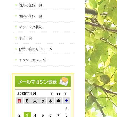
個人の登録一覧
団体の登録一覧
マッチング状況
様式一覧
お問い合わせフォーム
イベントカレンダー
2026年 8月
日
月
火
水
木
金
土
1
2
3
4
5
6
7
8