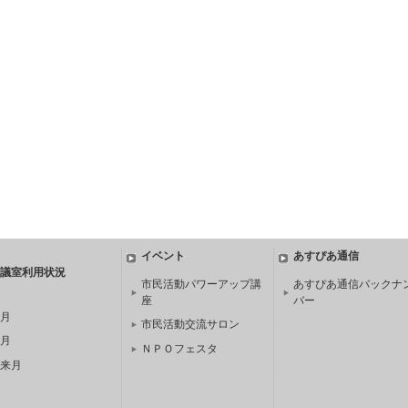
イベント
あすぴあ通信
議室利用状況
市民活動パワーアップ講
あすぴあ通信バックナ
座
バー
月
市民活動交流サロン
月
ＮＰＯフェスタ
来月