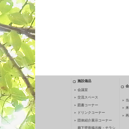
施設備品
会
会議室
交流スペース
当
図書コーナー
来
ドリンクコーナー
再
団体紹介展示コーナー
廊下壁面掲示板・チラシ