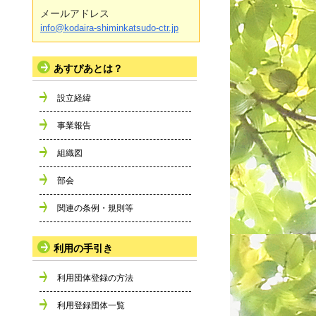
メールアドレス
info@kodaira-shiminkatsudo-ctr.jp
あすぴあとは？
設立経緯
事業報告
組織図
部会
関連の条例・規則等
利用の手引き
利用団体登録の方法
利用登録団体一覧