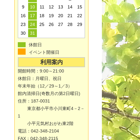
9
10
11
12
13
14
15
16
17
18
19
20
21
22
23
24
25
26
27
28
29
30
31
休館日
イベント開催日
利用案内
開館時間：9:00～21:00
休館日：月曜日、祝日
年末年始（12／29～1／3）
館内清掃日(奇数月の第2日曜日)
住所：187-0031
東京都小平市小川東町4－2－
1
小平元気村おがわ東2階
電話：042-348-2104
FAX：042-348-2115