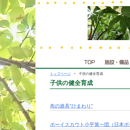
トップページ
子供の健全育成
子供の健全育成
布の遊具“ひまわり”
ボーイスカウト小平第一団（日本ボ