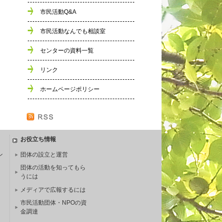
市民活動Q&A
市民活動なんでも相談室
センターの資料一覧
リンク
ホームページポリシー
お役立ち情報
ン
団体の設立と運営
団体の活動を知ってもら
うには
メディアで広報するには
市民活動団体・NPOの資
金調達