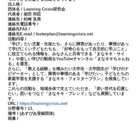
法人格 /
団体名 / Learning Crisis研究会
代表者 / 柴田 邦臣
連絡先 / 松崎 良美
連絡先電話番号 /
連絡先FAX /
連絡先E-mail / fosterplan@learningcrisis.net
活動内容 /
「学び」たい児童・生徒たち、さらに障害があったり、事情があっ
て学びにくい子どもたちも、「好奇心をもって自主的に学ぶこと」
に役立てられる情報を、みなさんと共有できる「まなキキ・サイ
ト」や楽しい学びの動画をYouTubeチャンネル「まなキキちゃんね
る」を運営。
さらに、「教える経験」を積みたい大学生・大学院生が「学びのナ
ビゲーター」として、障害や事情のある「学びたい」子どもたちの
家庭学習を支援する「まなキキ・フォスタープラン」を推進してい
ます。
これらの活動を、地域全体で支えていただき、「若い世代を応援し
たい」思いをつなぐ「まなキキ・ブレンド」なども展開していま
す。
URL /
https://learningcrisis.net/
分野番号 / 13、
備考 / (あすぴあ登録団体)
画像 /