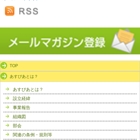
TOP
あすぴあとは？
あすぴあとは？
設立経緯
事業報告
組織図
部会
関連の条例・規則等