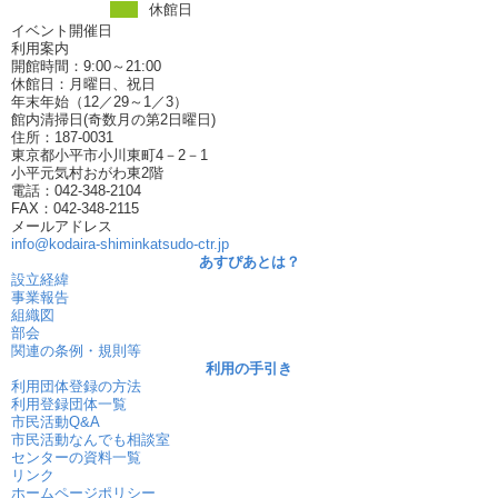
休館日
イベント開催日
利用案内
開館時間：9:00～21:00
休館日：月曜日、祝日
年末年始（12／29～1／3）
館内清掃日(奇数月の第2日曜日)
住所：187-0031
東京都小平市小川東町4－2－1
小平元気村おがわ東2階
電話：042-348-2104
FAX：042-348-2115
メールアドレス
info@kodaira-shiminkatsudo-ctr.jp
あすぴあとは？
設立経緯
事業報告
組織図
部会
関連の条例・規則等
利用の手引き
利用団体登録の方法
利用登録団体一覧
市民活動Q&A
市民活動なんでも相談室
センターの資料一覧
リンク
ホームページポリシー