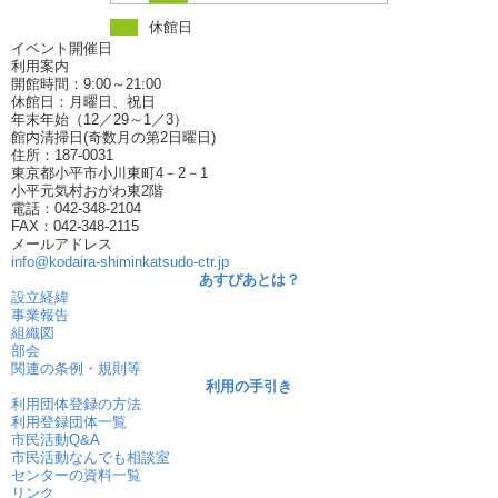
休館日
イベント開催日
利用案内
開館時間：9:00～21:00
休館日：月曜日、祝日
年末年始（12／29～1／3）
館内清掃日(奇数月の第2日曜日)
住所：187-0031
東京都小平市小川東町4－2－1
小平元気村おがわ東2階
電話：042-348-2104
FAX：042-348-2115
メールアドレス
info@kodaira-shiminkatsudo-ctr.jp
あすぴあとは？
設立経緯
事業報告
組織図
部会
関連の条例・規則等
利用の手引き
利用団体登録の方法
利用登録団体一覧
市民活動Q&A
市民活動なんでも相談室
センターの資料一覧
リンク