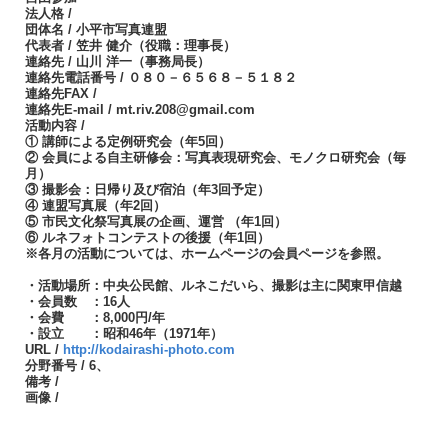
法人格 /
団体名 / 小平市写真連盟
代表者 / 笠井 健介（役職：理事長）
連絡先 / 山川 洋一（事務局長）
連絡先電話番号 / ０８０－６５６８－５１８２
連絡先FAX /
連絡先E-mail / mt.riv.208@gmail.com
活動内容 /
① 講師による定例研究会（年5回）
② 会員による自主研修会：写真表現研究会、モノクロ研究会（毎
月）
③ 撮影会：日帰り及び宿泊（年3回予定）
④ 連盟写真展（年2回）
⑤ 市民文化祭写真展の企画、運営 （年1回）
⑥ ルネフォトコンテストの後援（年1回）
※各月の活動については、ホームページの会員ページを参照。
・活動場所：中央公民館、ルネこだいら、撮影は主に関東甲信越
・会員数 ：16人
・会費 ：8,000円/年
・設立 ：昭和46年（1971年）
URL /
http://kodairashi-photo.com
分野番号 / 6、
備考 /
画像 /