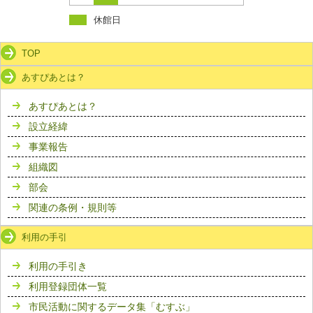
休館日
TOP
あすぴあとは？
あすぴあとは？
設立経緯
事業報告
組織図
部会
関連の条例・規則等
利用の手引
利用の手引き
利用登録団体一覧
市民活動に関するデータ集「むすぶ」