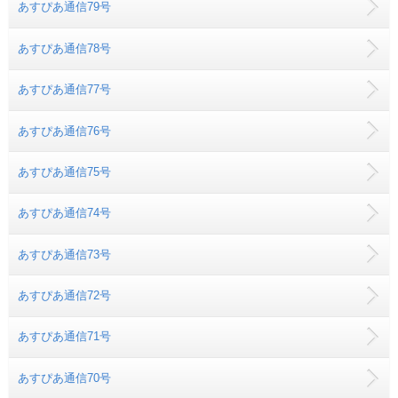
あすぴあ通信79号
あすぴあ通信78号
あすぴあ通信77号
あすぴあ通信76号
あすぴあ通信75号
あすぴあ通信74号
あすぴあ通信73号
あすぴあ通信72号
あすぴあ通信71号
あすぴあ通信70号