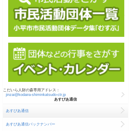
こだいら人財の森専用アドレス：
jinzai@kodaira-shiminkatsudo-ctr.jp
あすぴあ通信
あすぴあ通信
あすぴあ通信バックナンバー