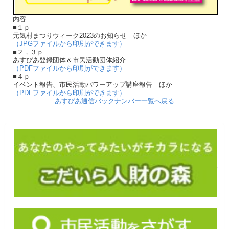
内容
■１ｐ
元気村まつりウィーク2023のお知らせ ほか
（JPGファイルから印刷ができます）
■２，３ｐ
あすぴあ登録団体＆市民活動団体紹介
（PDFファイルから印刷ができます）
■４ｐ
イベント報告、市民活動パワーアップ講座報告 ほか
（PDFファイルから印刷ができます）
あすぴあ通信バックナンバー一覧へ戻る