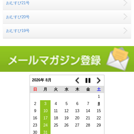
おむすび21号
おむすび20号
おむすび19号
2026年 8月
日
月
火
水
木
金
土
1
2
3
4
5
6
7
8
9
10
11
12
13
14
15
16
17
18
19
20
21
22
23
24
25
26
27
28
29
30
31