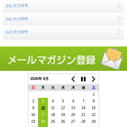
おむすび21号
おむすび20号
おむすび19号
2026年 8月
日
月
火
水
木
金
土
1
2
3
4
5
6
7
8
9
10
11
12
13
14
15
16
17
18
19
20
21
22
23
24
25
26
27
28
29