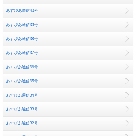
あすぴあ通信40号
あすぴあ通信39号
あすぴあ通信38号
あすぴあ通信37号
あすぴあ通信36号
あすぴあ通信35号
あすぴあ通信34号
あすぴあ通信33号
あすぴあ通信32号