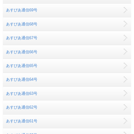
あすぴあ通信69号
あすぴあ通信68号
あすぴあ通信67号
あすぴあ通信66号
あすぴあ通信65号
あすぴあ通信64号
あすぴあ通信63号
あすぴあ通信62号
あすぴあ通信61号