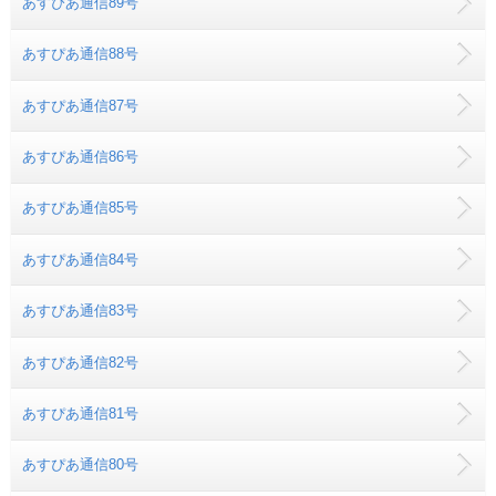
あすぴあ通信89号
あすぴあ通信88号
あすぴあ通信87号
あすぴあ通信86号
あすぴあ通信85号
あすぴあ通信84号
あすぴあ通信83号
あすぴあ通信82号
あすぴあ通信81号
あすぴあ通信80号