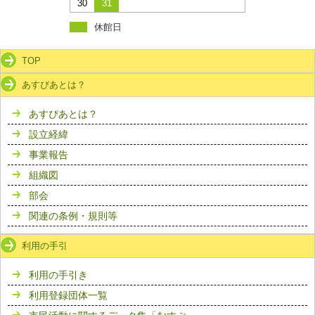
30
31
休館日
TOP
あすぴあとは？
あすぴあとは？
設立経緯
事業報告
組織図
部会
関連の条例・規則等
利用の手引
利用の手引き
利用登録団体一覧