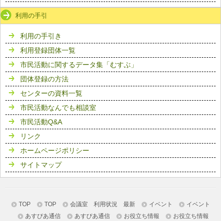
利用の手引
利用の手引き
利用登録団体一覧
市民活動に関するデータ集「むすぶ」
団体登録の方法
センターの資料一覧
市民活動なんでも相談室
市民活動Q&A
リンク
ホームページポリシー
サイトマップ
TOP
TOP
会議室 利用状況 最新
イベント
イベント
あすぴあ通信
あすぴあ通信
お役立ち情報
お役立ち情報