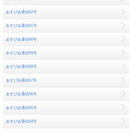
あすぴあ通信62号
あすぴあ通信61号
あすぴあ通信60号
あすぴあ通信59号
あすぴあ通信58号
あすぴあ通信57号
あすぴあ通信56号
あすぴあ通信55号
あすぴあ通信54号