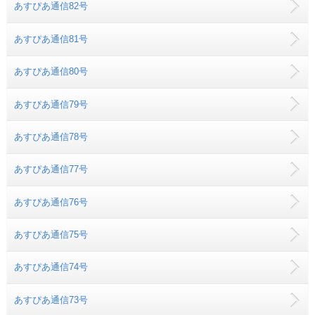
あすぴあ通信82号
あすぴあ通信81号
あすぴあ通信80号
あすぴあ通信79号
あすぴあ通信78号
あすぴあ通信77号
あすぴあ通信76号
あすぴあ通信75号
あすぴあ通信74号
あすぴあ通信73号