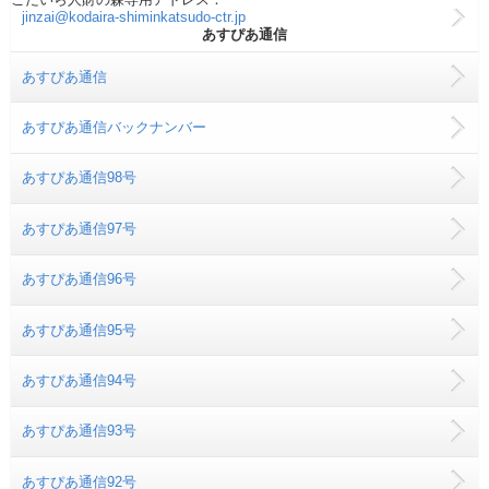
jinzai@kodaira-shiminkatsudo-ctr.jp
あすぴあ通信
あすぴあ通信
あすぴあ通信バックナンバー
あすぴあ通信98号
あすぴあ通信97号
あすぴあ通信96号
あすぴあ通信95号
あすぴあ通信94号
あすぴあ通信93号
あすぴあ通信92号