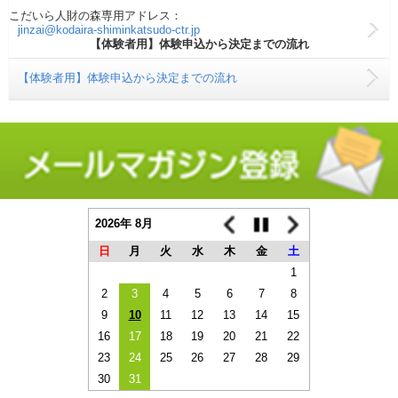
こだいら人財の森専用アドレス：
jinzai@kodaira-shiminkatsudo-ctr.jp
【体験者用】体験申込から決定までの流れ
【体験者用】体験申込から決定までの流れ
2026年 8月
日
月
火
水
木
金
土
1
2
3
4
5
6
7
8
9
10
11
12
13
14
15
16
17
18
19
20
21
22
23
24
25
26
27
28
29
30
31